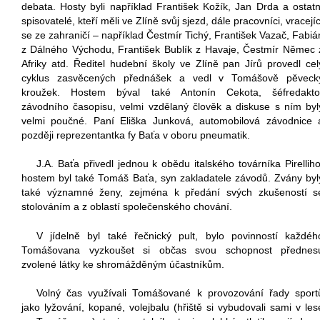
debata. Hosty byli například František Kožík, Jan Drda a ostatn
spisovatelé, kteří měli ve Zlíně svůj sjezd, dále pracovníci, vracejíc
se ze zahraničí – například Čestmír Tichý, František Vazač, Fabiá
z Dálného Východu, František Bublík z Havaje, Čestmír Němec 
Afriky atd. Ředitel hudební školy ve Zlíně pan Jírů provedl cel
cyklus zasvěcených přednášek a vedl v Tomášově pěveck
kroužek. Hostem býval také Antonín Cekota, šéfredakto
závodního časopisu, velmi vzdělaný člověk a diskuse s ním byl
velmi poučné. Paní Eliška Junková, automobilová závodnice 
později reprezentantka fy Baťa v oboru pneumatik.
J.A. Baťa přivedl jednou k obědu italského továrníka Pirelliho
hostem byl také Tomáš Baťa, syn zakladatele závodů. Zvány byl
také významné ženy, zejména k předání svých zkušeností s
stolováním a z oblastí společenského chování.
V jídelně byl také řečnický pult, bylo povinností každéh
Tomášovana vyzkoušet si občas svou schopnost přednes
zvolené látky ke shromážděným účastníkům.
Volný čas využívali Tomášované k provozování řady sport
jako lyžování, kopané, volejbalu (hřiště si vybudovali sami v les