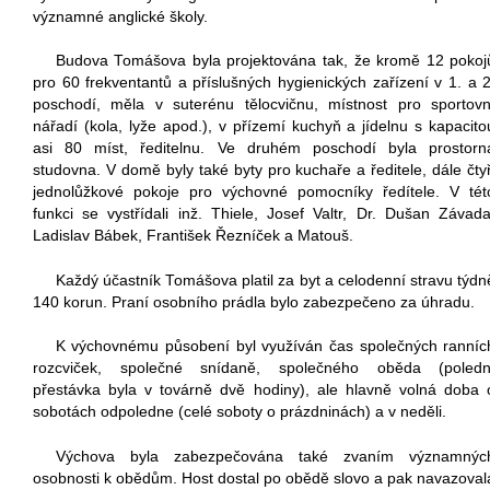
významné anglické školy.
Budova Tomášova byla projektována tak, že kromě 12 pokoj
pro 60 frekventantů a příslušných hygienických zařízení v 1. a 2
poschodí, měla v suterénu tělocvičnu, místnost pro sportovn
nářadí (kola, lyže apod.), v přízemí kuchyň a jídelnu s kapacito
asi 80 míst, ředitelnu. Ve druhém poschodí byla prostorn
studovna. V domě byly také byty pro kuchaře a ředitele, dále čtyř
jednolůžkové pokoje pro výchovné pomocníky ředítele. V tét
funkci se vystřídali inž. Thiele, Josef Valtr, Dr. Dušan Závada
Ladislav Bábek, František Řezníček a Matouš.
Každý účastník Tomášova platil za byt a celodenní stravu týdn
140 korun. Praní osobního prádla bylo zabezpečeno za úhradu.
K výchovnému působení byl využíván čas společných ranníc
rozcviček, společné snídaně, společného oběda (poledn
přestávka byla v továrně dvě hodiny), ale hlavně volná doba 
sobotách odpoledne (celé soboty o prázdninách) a v neděli.
Výchova byla zabezpečována také zvaním významnýc
osobnosti k obědům. Host dostal po obědě slovo a pak navazoval