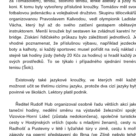
za Tomášovem), tenisu, stolního tenisu, lehké atletiky a jízdy n
koni. K tomu byly vytvořeny příslušné kroužky. Tomášov měl svo
fotbalovou jedenáctku a volejbalové družstvo. Skupinu tělocvikářů
organizovanou Pravoslavem Kalivodou, vedl olympionik Ladisla
Vácha, který byl až do svého zatčení gestapem obětavý
instruktorem. Menší kroužek byl sestaven ke zvládnutí karetní hr
bridge. Získání řidičského průkazu bylo záležitostí jednotlivců. J
vhodné poznamenat, že příslušnou výbavu, například jezdeck
boty a kalhoty, si každý sportovec musel pořídit na svůj náklad 
stejně tak hodiny jízdy (tehdy 20 Kčs za hodinu) si hradil každý z
svých prostředků. To se týkalo i případného sjednání trenér
tenisu (Šolc).
Existovaly také jazykové kroužky, ve kterých měl každ
možnost učit se třetímu cizímu jazyku, protože dva cizí jazyky byl
povinné ve školách. Lektory platil podnik.
Ředitel Rudolf Hub organizoval osobně řadu větších akcí jak
taneční hodiny, nedělní směnu na výstavbě železniční spojk
Vizovice-Horní Lideč (zůstala nedokončena), společné turistick
cesty v Hostýnských vrších (spolu s mladými ženami), cesty n
Radhošť a Pustevny v létě i lyžařské túry v zimě, cestu k moři
zájezdy na operní představení do Brna (ve Zlíně nebylo tehd