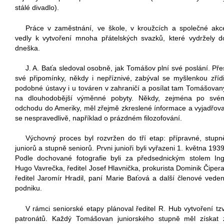
stálé divadlo).
Práce v zaměstnání, ve škole, v kroužcích a společné akc
vedly k vytvoření mnoha přátelských svazků, které vydržely d
dneška.
J. A. Baťa sledoval osobně, jak Tomášov plní své poslání. Pře
své připomínky, někdy i nepříznivé, zabýval se myšlenkou zřídi
podobné ústavy i u továren v zahraničí a posílat tam Tomášovan
na dlouhodobější výměnné pobyty. Někdy, zejména po své
odchodu do Ameriky, měl zřejmě zkreslené ínformace a vyjadřova
se nespravedlivě, například o prázdném filozofování.
Výchovný proces byl rozvržen do tří etap: přípravné, stupn
juniorů a stupně seniorů. Prvni junioři byli vyřazeni 1. května 1939
Podle dochované fotografie byli za předsednickým stolem Ing
Hugo Vavrečka, ředitel Josef Hlavnička, prokurista Dominik Čipera
ředitel Jaromír Hradil, paní Marie Baťová a další členové veden
podniku.
V rámci seniorské etapy plánoval ředitel R. Hub vytvoření tzv
patronátů. Každý Tomášovan juniorského stupně měl získat 