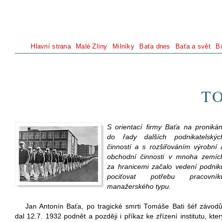
Hlavní strana
Malé Zlíny
Milníky
Baťa dnes
Baťa a svět
B
T
S orientací firmy Baťa na pronikán
do řady dalších podnikatelskýc
činností a s rozšiřováním výrobní 
obchodní činnosti v mnoha zemíc
za hranicemi začalo vedení podnik
pociťovat potřebu pracovník
manažerského typu.
Jan Antonín Baťa, po tragické smrti Tomáše Bati šéf závodů
dal 12.7. 1932 podnět a později i příkaz ke zřízení institutu, kter