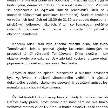
úvazek na místech podle své odbornosti. Pracovní doba byla 4
hodin týdně, denně od 7 do 12 hodin a od 14 do 17 hod. V sobot
se nepracovalo (s výjimkou řídících pracovníků, kteří se 
sobotách zúčastňovali podnikové konference). Studium probíhal
ve večerních hodinách od 18.30 do 21.30 a v sobotu dopoledne 
příslušných odborných školách. V tom se Tomášovan nelišil o
ostatních pracovníků a případně od studentů průmyslovek 
obchodní akademie.
Koncem roku 1938 byla zřízena zvláštní dílna, tak zvan
Tomášovská, kde u pásové výroby luxusních dámských bo
pracovali téměř výhradně Tomášované. Dílna sloužila i jak
ukázka výroby pro exkurze. Byly zde také vystaveny vzory obuvi
připravené pro světovou výstavu v New Yorku.
Zbývající doba po splnění pracovních a školních povinnost
byla využívána k získání všeobecného vzdělání, k výchov
dokonalého společenského vystupování, k dosažení způsobilost
manažera a v chování džentlmena.
Ředitel Rudolf Hub, dříve vychovatel mladých mužů v internát
Baťovy školy práce, prostudoval před nástupem do své funkc
výchovné metody v Anglii v Etonu a krátce navštívil i další podobn