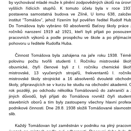
by vychovával mladé muže k plnění zodpovědných úkolů na úrovn
vyšších řídících stupňů. K tomuto účelu byla v roce 193
postavena samostatná budova ve Zlíně, U lomu 638, založe
institut “Tomášov”, jehož řízením byl pověřen ředitel Rudolf Hub
Do Tomášova bylo vybráno 60 absolventů Baťovy školy práce 
ročníků narození 1919 až 1921, kteří byli přijati po posouzen
pracovních výkonů a podle prospěchu ve škole a po přijímací
pohovoru u ředitele Rudolfa Huba.
Činnost Tomášova byla zahájena na jaře roku 1938. Témě
polovinu počtu tvořili studenti I. Ročníku mistrovské škol
obuvnické, čtyři členové byli z I. ročníku chemické škol
mistrovské, 13 vyučených strojařů, frekventantů I. ročník
mistrovské školy strojnické a 16 absolventů dvouleté obchodn
školy, připravujících se v kurzu ke studiu na obchodní akademii. 
rok později, po odchodu několika Tomášovanů do zahraničí a 
jiných důvodů, byli přijati do Tomášova rovněž čtyři student
stavebních oborů a tím byly zastoupeny všechny hlavní profes
podnikové činnosti. Dne 28.8. 1938 složili Tomášované slavnostn
slib.
Každý Tomášovan byl zaměstnán v podniku na plný pracovn