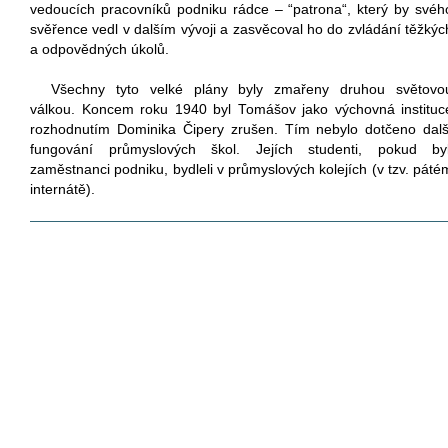
vedoucích pracovníků podniku rádce – “patrona“, který by svéh
svěřence vedl v dalším vývoji a zasvěcoval ho do zvládání těžkýc
a odpovědných úkolů.
Všechny tyto velké plány byly zmařeny druhou světovo
válkou. Koncem roku 1940 byl Tomášov jako výchovná instituc
rozhodnutím Dominika Čipery zrušen. Tím nebylo dotčeno dalš
fungování průmyslových škol. Jejích studenti, pokud byl
zaměstnanci podniku, bydleli v průmyslových kolejích (v tzv. páté
internátě).