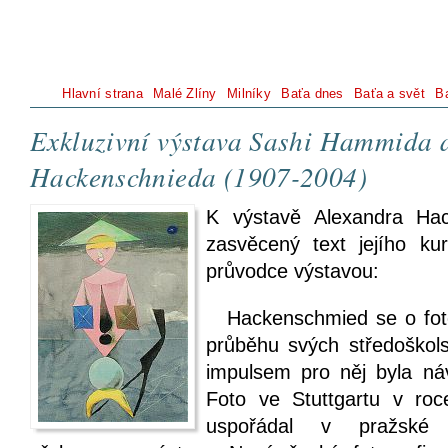
Hlavní strana
Malé Zlíny
Milníky
Baťa dnes
Baťa a svět
B
Exkluzivní výstava Sashi Hammida 
Hackenschnieda (1907-2004)
K výstavě Alexandra Ha
zasvěcený text jejího ku
průvodce výstavou:
Hackenschmied se o fotog
průběhu svých středoškol
impulsem pro něj byla ná
Foto ve Stuttgartu v ro
uspořádal v pražské 