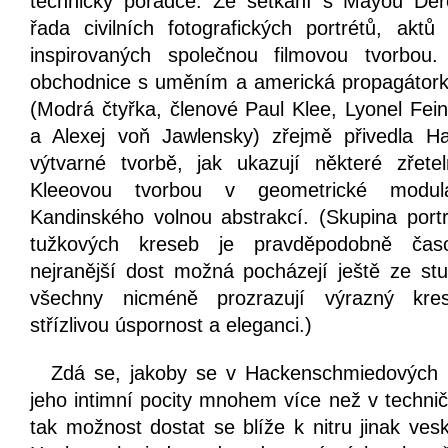
technický poradce. Ze setkání s Mayou Der
řada civilních fotografických portrétů, akt
inspirovaných společnou filmovou tvorbou
obchodnice s uměním a americká propagátorka
(Modrá čtyřka, členové Paul Klee, Lyonel Fein
a Alexej voň Jawlensky) zřejmě přivedla H
výtvarné tvorbě, jak ukazují některé zřete
Kleeovou tvorbou v geometrické modul
Kandinského volnou abstrakcí. (Skupina portr
tužkových kreseb je pravděpodobně časov
nejranější dost možná pocházejí ještě ze stud
všechny nicméně prozrazují výrazný kres
střízlivou úspornost a eleganci.)
Zdá se, jakoby se v Hackenschmiedových k
jeho intimní pocity mnohem více než v techni
tak možnost dostat se blíže k nitru jinak vesk