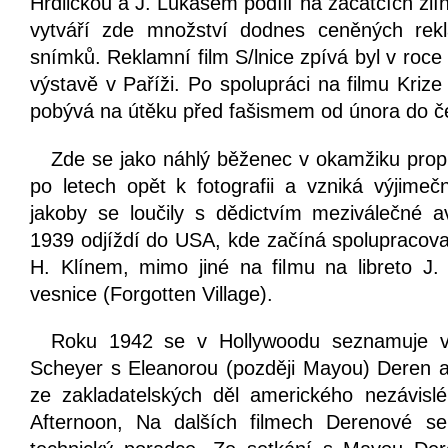
Hrdličkou a J. Lukášem podílí na začátcích zlí
vytváří zde množství dodnes ceněných rek
snímků. Reklamní film S/lnice zpívá byl v roc
výstavě v Paříži. Po spolupráci na filmu Krize
pobývá na útěku před fašismem od února do če
Zde se jako náhlý běženec v okamžiku propu
po letech opět k fotografii a vzniká výjime
jakoby se loučily s dědictvím meziválečné 
1939 odjíždí do
USA
, kde začíná spolupracova
H. Klínem, mimo jiné na filmu na libreto J
vesnice (Forgotten Village).
Roku 1942 se v Hollywoodu seznamuje v
Scheyer s Eleanorou (později Mayou) Deren a
ze zakladatelských děl amerického nezávisl
Afternoon, Na dalších filmech Derenové se