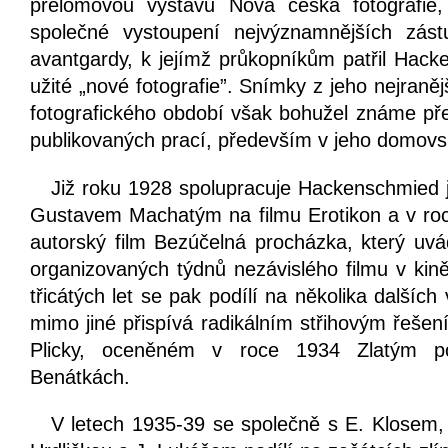
přelomovou výstavu Nová česká fotografie,
společné vystoupení nejvýznamnějších zást
avantgardy, k jejímž průkopníkům patřil Hacke
užité „nové fotografie”. Snímky z jeho nejraněj
fotografického období však bohužel známe př
publikovaných prací, především v jeho domov
Již roku 1928 spolupracuje Hackenschmied 
Gustavem Machatým na filmu Erotikon a v roc
autorský film Bezúčelná procházka, který uvá
organizovaných týdnů nezávislého filmu v kině
třicátých let se pak podílí na několika dalších 
mimo jiné přispívá radikálním střihovým řešen
Plicky, oceněném v roce 1934 Zlatým p
Benátkách.
V letech 1935-39 se společně s E. Klosem, 