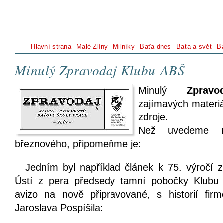
Hlavní strana
Malé Zlíny
Milníky
Baťa dnes
Baťa a svět
B
Minulý Zpravodaj Klubu ABŠ
Minulý
Zpravo
zajímavých materiá
zdroje.
Než uvedeme n
březnového, připomeňme je:
Jedním byl například článek k 75. výročí 
Ústí z pera předsedy tamní pobočky Klub
avizo na nově připravované, s historií fi
Jaroslava Pospíšila: