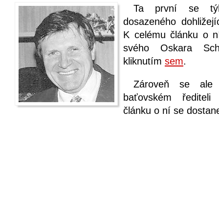
Ta první se týk
dosazeného dohližejí
K celému článku o ní
svého Oskara Schi
kliknutím
sem
.
Zároveň se ale 
baťovském řediteli
článku o ní se dostan