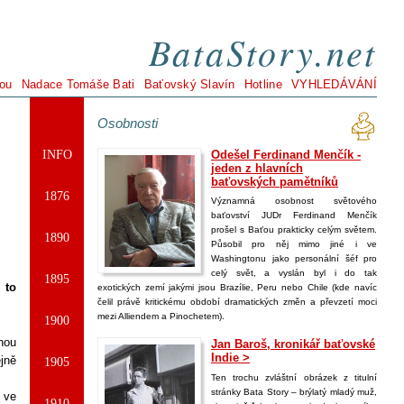
BataStory.net
ou
Nadace Tomáše Bati
Baťovský Slavín
Hotline
VYHLEDÁVÁNÍ
Osobnosti
INFO
Odešel Ferdinand Menčík -
jeden z hlavních
baťovských pamětníků
1876
Významná osobnost světového
baťovství
JUD
r Ferdinand Menčík
prošel s Baťou prakticky celým světem.
1890
Působil pro něj mimo jiné i ve
Washingtonu jako personální šéf pro
celý svět, a vyslán byl i do tak
1895
 to
exotických zemí jakými jsou Brazílie, Peru nebo Chile (kde navíc
čelil právě kritickému období dramatických změn a převzetí moci
mezi Alliendem a Pinochetem).
1900
nou
Jan Baroš, kronikář baťovské
Indie >
jně
1905
Ten trochu zvláštní obrázek z titulní
stránky Bata Story – brýlatý mladý muž,
 ve
1910