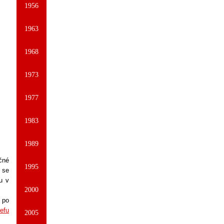
1956
1963
1968
1973
1977
1983
1989
čné
1995
i se
u v
2000
 po
efu
2005