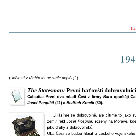
Hla
194
(
Události z těchto let se stále doplňují.
)
The Statesman:
První baťovští dobrovolníci
Calcutta: První dva mladí Češi z firmy
Baťa
opuštějí Cal
Josef Pospíšil
(21) a
Bedřich Kracík
(30).
„Hlásíme se dobrovolně, ale cítíme to jako s
zem,“ řekl
Josef Pospíšil
, rozený na Moravě, kde
jako druhý z dobrovolníků.
Oba Češi se budou hlásit u českého vojenského 