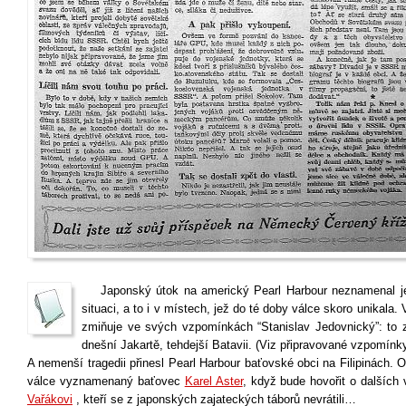
Japonský útok na americký Pearl Harbour neznamenal jen
situaci, a to i v místech, jež do té doby válce skoro unikala.
zmiňuje ve svých vzpomínkách “Stanislav Jedovnický”: to
dnešní Jakartě, tehdejší Batavii. (Viz připravované vzpomínk
A nemenší tragedii přinesl Pearl Harbour baťovské obci na Filipinách.
válce vyznamenaný baťovec
Karel Aster
, když bude hovořit o dalších
Vařákovi
, kteří se z japonských zajateckých táborů nevrátili…