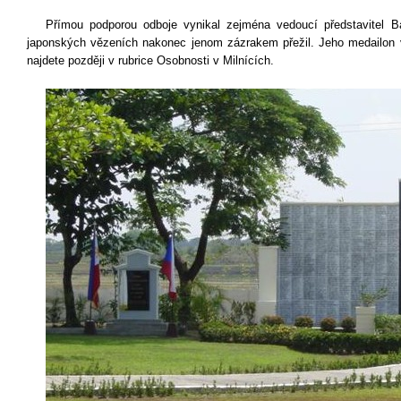
Přímou podporou odboje vynikal zejména vedoucí představitel Ba
japonských vězeních nakonec jenom zázrakem přežil. Jeho medailon vč
najdete později v rubrice Osobnosti v Milnících.