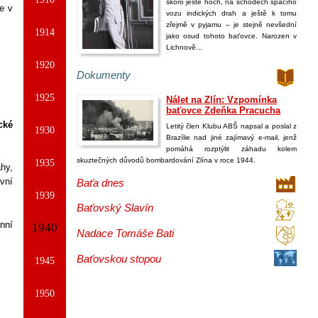
skoro ještě hoch, na schodech spacího
e v
vozu indických drah a ještě k tomu
zřejmě v pyjamu – je stejně nevšední
1914
jako osud tohoto baťovce. Narozen v
Lichnově…
1920
Dokumenty
1925
Nálet na Zlín: Vzpomínka
baťovce Zdeňka Pracucha
cké
Letitý člen Klubu ABŠ napsal a poslal z
1930
Brazílie nad jiné zajímavý e-mail, jenž
pomáhá rozptýlit záhadu kolem
skuztečných důvodů bombardování Zlína v roce 1944.
1935
ahy,
vní
Baťa dnes
1939
Baťovský Slavín
nní
1940
Nadace Tomáše Bati
Baťovskou stopou
1945
1950