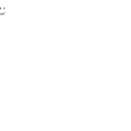
a v
in“