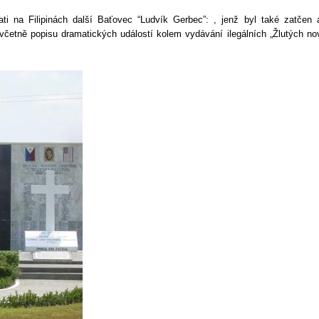
ti na Filipinách další Baťovec “Ludvík Gerbec”: , jenž byl také zatčen 
etně popisu dramatických událostí kolem vydávání ilegálních „Žlutých nov