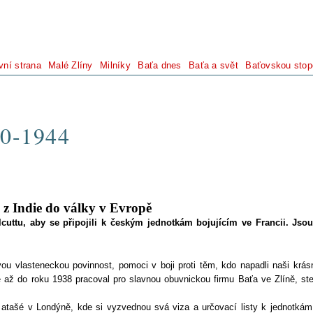
vní strana
Malé Zlíny
Milníky
Baťa dnes
Baťa a svět
Baťovskou stop
0-1944
 z Indie do války v Evropě
cuttu, aby se připojili k českým jednotkám bojujícím ve Francii. Jsou
vou vlasteneckou povinnost, pomoci v boji proti těm, kdo napadli naši krás
 až do roku 1938 pracoval pro slavnou obuvnickou firmu Baťa ve Zlíně, ste
atašé v Londýně, kde si vyzvednou svá viza a určovací listy k jednotkám