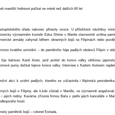
eli manilští hrdinové počkat ne méně než dalších 60 let:
tupitelského úřadu nakonec přinesly ovoce. U příležitosti návštěvy minis
istoricky významném kostele Edsa Shrine v Manile slavnostně uctěna pamě
americké armády zahynuli během obranných bojů na Filipínách nebo pozděj
místo trvalého umístění – do pamětního háje padlých obránců Filipín v obla
žije baťovec Karel Aster, jenž prošel do konce války většinou japonsk
tomové pumy dočkal teprve konce války. Interview s Karlem Asterem najdet
oční akci k uctění padlých, kterého se zúčastnila i filipínská prezidentka
ímých bojů o Filipiny. ale ti,kdo zůstali v Manille, se významně angažovali
i jejich rodiny. Kavárna zřízená firmou Baťa v patře jejich kanceláře v Man
 odbojového hnutí.
pínský pamětník bojů – colonel Estrada.