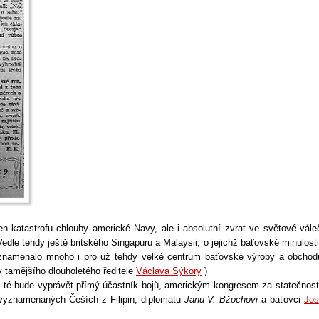
 katastrofu chlouby americké Navy, ale i absolutní zvrat ve světové vále
 Vedle tehdy ještě britského Singapuru a Malaysii, o jejichž baťovské minulost
 znamenalo mnoho i pro už tehdy velké centrum baťovské výroby a obchod
y tamějšího dlouholetého ředitele
Václava Sýkory
)
 O té bude vyprávět přímý účastník bojů, americkým kongresem za statečnost
 vyznamenaných Češích z Filipin, diplomatu
Janu V. Bžochovi
a baťovci
Jos