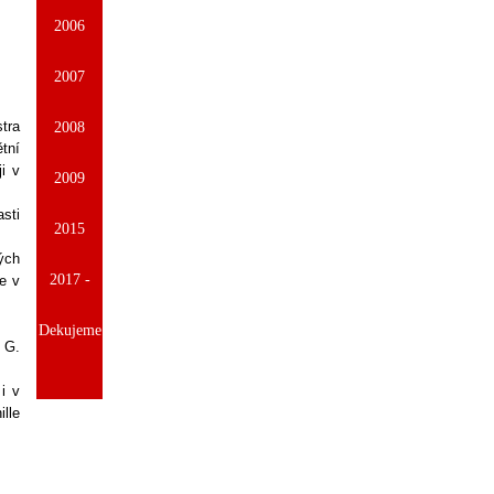
2006
2007
tra
2008
tní
i v
2009
sti
2015
ých
2017 -
e v
Dekujeme
 G.
 i v
ille