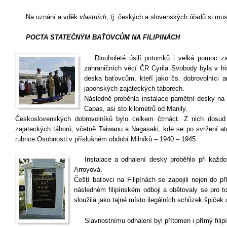
Na uznání a vděk
vlastních
, tj. českých a slovenských úřadů si mus
POCTA
STATEČNÝM BAŤOVCŮM NA FILIPINÁCH
Dlouholeté úsilí potomků i velká pomoc zas
zahraničních věcí ČR Cyrila Svobody byla v h
deska baťovcům, kteří jako čs. dobrovolníci 
japonských zajateckých táborech.
Následně proběhla instalace pamětní desky na 
Capas, asi sto kilometrů od Manily.
Československých dobrovolníků bylo celkem čtrnáct. Z nich dosud 
zajateckých táborů, včetně Taiwanu a Nagasaki, kde se po svržení a
rubrice Osobnosti v příslušném období Milníků – 1940 – 1945.
Instalace a odhalení desky proběhlo při každor
Arroyová.
Čeští baťovci na Filipínách se zapojili nejen do př
následném filipínském odboji a obětovaly se pro to 
sloužila jako tajné místo ilegálních schůzek špiček
Slavnostnímu odhalení byl přítomen i přímý fili